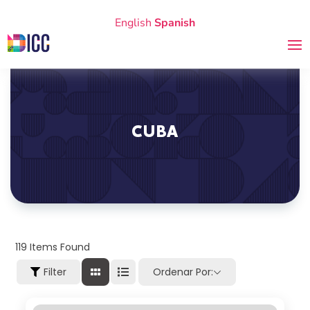
English
Spanish
CUBA
119
Items Found
Filter
Ordenar Por: