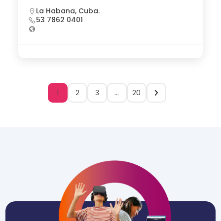
La Habana, Cuba.
53 7862 0401
1
2
3
…
20