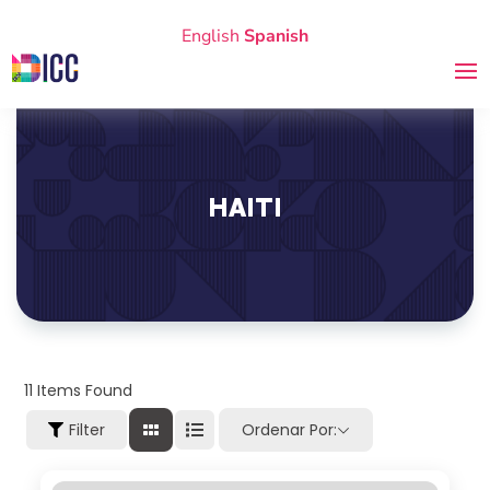
English
Spanish
HAITÍ
11
Items Found
Filter
Ordenar Por: