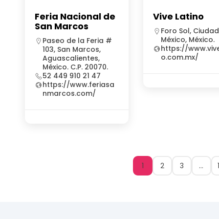
Feria Nacional de
Vive Latino
San Marcos
Foro Sol, Ciuda
México, México.
Paseo de la Feria #
https://www.vive
103, San Marcos,
o.com.mx/
Aguascalientes,
México. C.P. 20070.
52 449 910 21 47
https://www.feriasa
nmarcos.com/
1
2
3
…