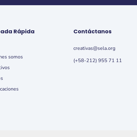
rada Rápida
Contáctanos
o
creativas@sela.org
nes somos
(+58-212) 955 71 11
tivos
es
icaciones