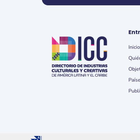
Ent
Inici
Quié
Obje
País
Publ