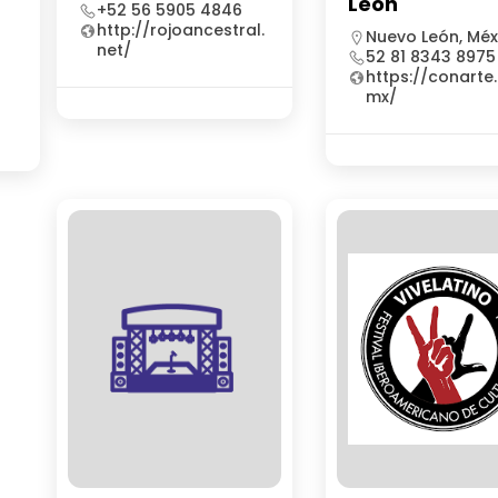
León
+52 56 5905 4846
http://rojoancestral.
Nuevo León, Méx
net/
52 81 8343 8975
https://conarte.
mx/