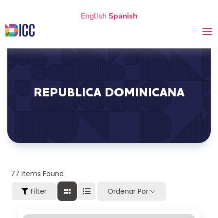
English
Spanish
REPÚBLICA DOMINICANA
77
Items Found
Filter
Ordenar Por: