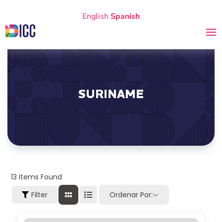
English
Spanish
SURINAME
13
Items Found
Filter
Ordenar Por: