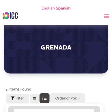
English
Spanish
GRENADA
21
Items Found
Filter
Ordenar Por: