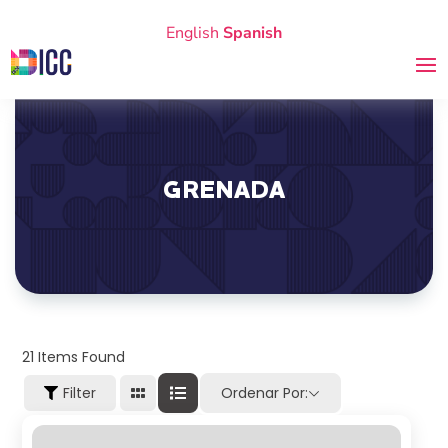
English
Spanish
GRENADA
21
Items Found
Filter
Ordenar Por: