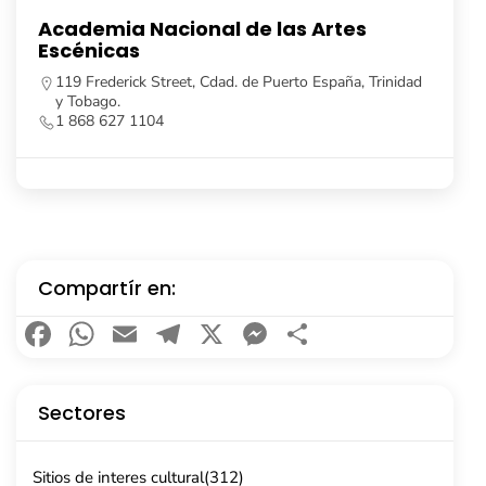
Academia de Artes Escénicas del Sur
Todd Street, Cdad. de San Fernando, Trinidad y Tobago.
1 868 219 7272
https://mtca.gov.tt/tourism_facilities/southern-academy-
for-the-performing-arts-sapa/
Compartír en:
Facebook
WhatsApp
Email
Telegram
X
Messenger
Compartir
Sectores
Sitios de interes cultural
(312)