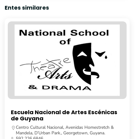
Entes similares
Universidad de Guyana
Turkeyen Campus, Georgetown, Guyana.
592 623 5104
https://feh.uog.edu.gy/