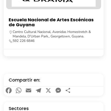
Universidad de Guyana
Turkeyen Campus, Georgetown, Guyana.
592 623 5104
https://feh.uog.edu.gy/
Compartír en:
Facebook
WhatsApp
Email
Telegram
X
Messenger
Compartir
Sectores